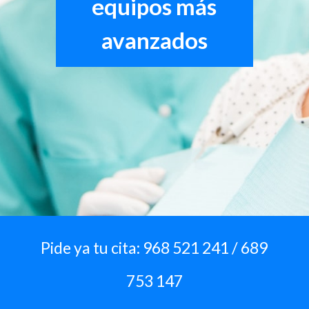
equipos más
avanzados
Pide ya tu cita: 968 521 241 / 689
753 147